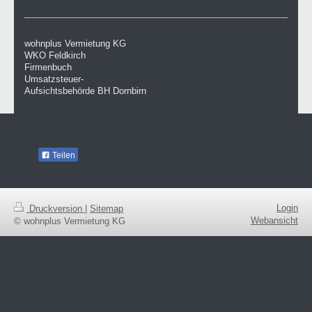
wohnplus Vermietung KG
WKO Feldkirch
Firmenbuch
Umsatzsteuer-
Aufsichtsbehörde BH Dornbirn
Teilen
Login
Druckversion
|
Sitemap
Webansicht
© wohnplus Vermietung KG